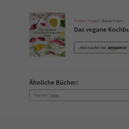
Kirsten Mulach
, Bassermann
Das vegane Kochb
Jetzt kaufen bei
Ähnliche Bücher:
Themen:
Vegan