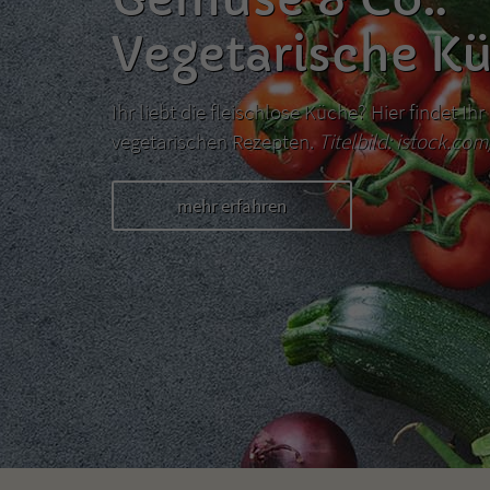
Vegetarische K
Ihr liebt die fleischlose Küche? Hier findet I
vegetarischen Rezepten.
Titelbild: istock.co
mehr erfahren