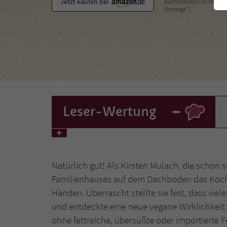
Jetzt kaufen bei
Buchhändler vor Ort
(Anzeige*)
-
Leser
-Wertung
Natürlich gut! Als Kirsten Mulach, die schon s
Familienhauses auf dem Dachboden das Kochbu
Händen. Überrascht stellte sie fest, dass vie
und entdeckte eine neue vegane Wirklichkeit:
ohne fettreiche, übersüßte oder importierte F