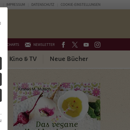
IMPRESSUM
DATENSCHUTZ
COOKIE-EINSTELLUNGEN
d
FACEBOOK
TWITTER
YOUTUBE
INSTAGRAM
CHARTS
NEWSLETTER
Kino & TV
Neue Bücher
z