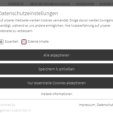
STARTSEITE
ÜBER DIE KOCHBUCH-COUCH
LESEZEICHEN
KONTAKT
Datenschutzeinstellungen
Auf unserer Webseite werden Cookies verwendet. Einige davon werden zwingen
enötigt, während es uns andere ermöglichen, Ihre Nutzererfahrung auf unserer
ebseite zu verbessern.
FORUM
Essentiell
Externe Inhalte
ten
Regionen
Autor*in
Magazin
Alle akzeptieren
Speichern & schließen
chbuch meiner Oma
Nur essentielle Cookies akzeptieren
Weitere Informationen
aben
0
Essentiell
Essentielle Cookies werden für grundlegende Funktionen der Webseite
Powered by
Impressum
|
Datenschut
benötigt. Dadurch ist gewährleistet, dass die Webseite einwandfrei
galinski Cookie Opt In