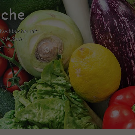
üche
hr Kochbücher mit
m/AlexRaths