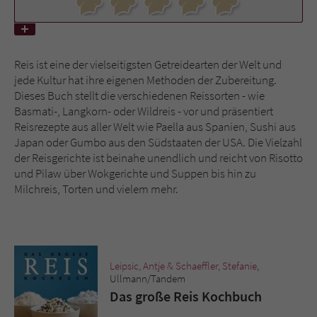
Name
tx_pwcomments_ahash
Reis ist eine der vielseitigsten Getreidearten der Welt und
Anbieter
Literatur-Couch Medien GmbH & Co. KG
jede Kultur hat ihre eigenen Methoden der Zubereitung.
Dieses Buch stellt die verschiedenen Reissorten - wie
Laufzeit
1 Jahr
Basmati-, Langkorn- oder Wildreis - vor und präsentiert
Reisrezepte aus aller Welt wie Paella aus Spanien, Sushi aus
Zweck
Cookie für Kommentare einzelner Buchtitel
Japan oder Gumbo aus den Südstaaten der USA. Die Vielzahl
der Reisgerichte ist beinahe unendlich und reicht von Risotto
und Pilaw über Wokgerichte und Suppen bis hin zu
Name
fe_typo_user
Milchreis, Torten und vielem mehr.
Anbieter
Literatur-Couch Medien GmbH & Co. KG
Laufzeit
Session
Leipsic, Antje & Schaeffler, Stefanie
,
Dieses Cookie gewährleistet die
Ullmann/Tandem
Kommunikation der Webseite mit dem
Das große Reis Kochbuch
Zweck
Benutzer. Es wird benötigt um z. B. den