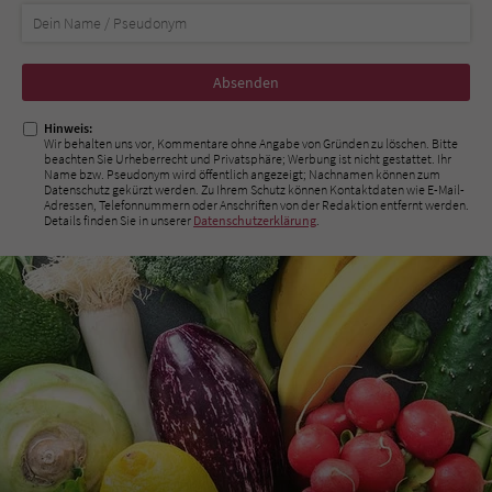
Nicht
ausfüllen!
Hinweis:
Wir behalten uns vor, Kommentare ohne Angabe von Gründen zu löschen. Bitte
beachten Sie Urheberrecht und Privatsphäre; Werbung ist nicht gestattet. Ihr
Name bzw. Pseudonym wird öffentlich angezeigt; Nachnamen können zum
Datenschutz gekürzt werden. Zu Ihrem Schutz können Kontaktdaten wie E-Mail-
Adressen, Telefonnummern oder Anschriften von der Redaktion entfernt werden.
Details finden Sie in unserer
Datenschutzerklärung
.