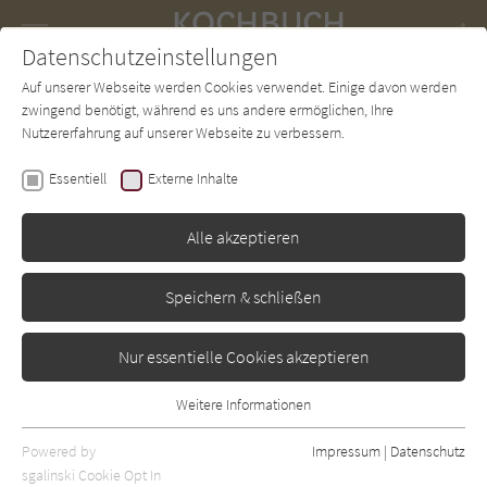
Navigation
Datenschutzeinstellungen
Couch
wechse
Auf unserer Webseite werden Cookies verwendet. Einige davon werden
Forum
Charts
Newsletter
SUCHE
zwingend benötigt, während es uns andere ermöglichen, Ihre
Nutzererfahrung auf unserer Webseite zu verbessern.
Leipsic, Antje & Schaeffler, Stefanie
Essentiell
Externe Inhalte
Das große Reis Kochbuch
Alle akzeptieren
Ullmann/Tandem
Erschienen: Januar 2007
Bibliogr. Angaben
0
Speichern & schließen
Nur essentielle Cookies akzeptieren
Weitere Informationen
Essentiell
Essentielle Cookies werden für grundlegende Funktionen der
Powered by
Impressum
|
Datenschutz
Webseite benötigt. Dadurch ist gewährleistet, dass die Webseite
sgalinski Cookie Opt In