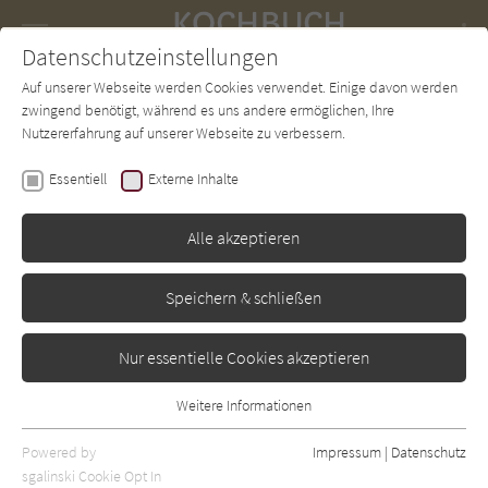
Navigation
Datenschutzeinstellungen
Couch
wechse
Auf unserer Webseite werden Cookies verwendet. Einige davon werden
Forum
Charts
Newsletter
SUCHE
zwingend benötigt, während es uns andere ermöglichen, Ihre
Nutzererfahrung auf unserer Webseite zu verbessern.
Thom Murray
Essentiell
Externe Inhalte
Das große Neuseeland
Kochbuch: 190 Rezepte
Alle akzeptieren
gegen das Fernweh
Speichern & schließen
Knesebeck
Erschienen: Januar 2015
Bibliogr. Angaben
0
Nur essentielle Cookies akzeptieren
Weitere Informationen
Essentiell
Essentielle Cookies werden für grundlegende Funktionen der
Powered by
Impressum
|
Datenschutz
Webseite benötigt. Dadurch ist gewährleistet, dass die Webseite
sgalinski Cookie Opt In