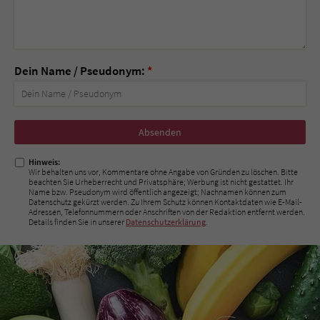
Dein Name / Pseudonym:
*
Nicht
ausfüllen!
Hinweis:
Wir behalten uns vor, Kommentare ohne Angabe von Gründen zu löschen. Bitte
beachten Sie Urheberrecht und Privatsphäre; Werbung ist nicht gestattet. Ihr
Name bzw. Pseudonym wird öffentlich angezeigt; Nachnamen können zum
Datenschutz gekürzt werden. Zu Ihrem Schutz können Kontaktdaten wie E-Mail-
Adressen, Telefonnummern oder Anschriften von der Redaktion entfernt werden.
Details finden Sie in unserer
Datenschutzerklärung
.