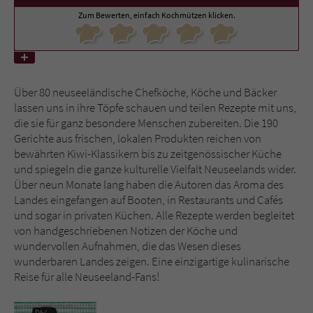
Zum Bewerten, einfach Kochmützen klicken.
Name
tx_pwcomments_ahash
Anbieter
Literatur-Couch Medien GmbH & Co. KG
Über 80 neuseeländische Chefköche, Köche und Bäcker
Laufzeit
1 Jahr
lassen uns in ihre Töpfe schauen und teilen Rezepte mit uns,
die sie für ganz besondere Menschen zubereiten. Die 190
Zweck
Cookie für Kommentare einzelner Buchtitel
Gerichte aus frischen, lokalen Produkten reichen von
bewährten Kiwi-Klassikern bis zu zeitgenössischer Küche
und spiegeln die ganze kulturelle Vielfalt Neuseelands wider.
Name
fe_typo_user
Über neun Monate lang haben die Autoren das Aroma des
Landes eingefangen auf Booten, in Restaurants und Cafés
Anbieter
Literatur-Couch Medien GmbH & Co. KG
und sogar in privaten Küchen. Alle Rezepte werden begleitet
von handgeschriebenen Notizen der Köche und
Laufzeit
Session
wundervollen Aufnahmen, die das Wesen dieses
wunderbaren Landes zeigen. Eine einzigartige kulinarische
Dieses Cookie gewährleistet die
Reise für alle Neuseeland-Fans!
Kommunikation der Webseite mit dem
Zweck
Benutzer. Es wird benötigt um z. B. den