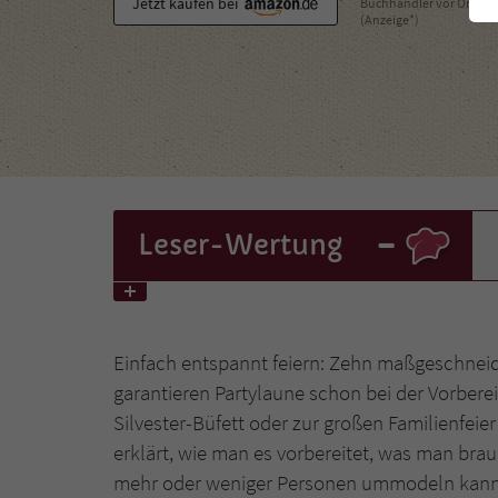
Jetzt kaufen bei
Buchhändler vor Ort
(Anzeige*)
-
Leser
-Wertung
Einfach entspannt feiern: Zehn maßgeschneid
garantieren Partylaune schon bei der Vorbere
Silvester-Büfett oder zur großen Familienfeier
erklärt, wie man es vorbereitet, was man brau
mehr oder weniger Personen ummodeln kann. A