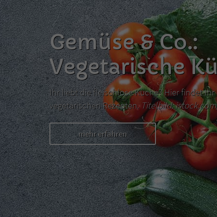
Gemüse & Co.:
Vegetarische K
Ihr liebt die fleischlose Küche? Hier findet I
vegetarischen Rezepten.
Titelbild: istock.co
mehr erfahren