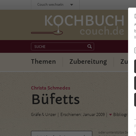
Couch wechseln
b
W
Themen
Zubereitung
Zuta
Christa Schmedes
Büfetts
Gräfe & Unzer
Erschienen: Januar 2009
Bibliogr. An
s
oder unterstütze Deinen