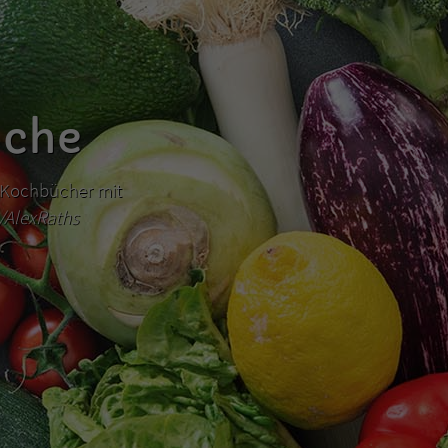
üche
hr Kochbücher mit
m/AlexRaths