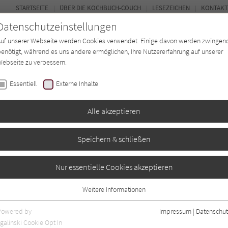
STARTSEITE
ÜBER DIE KOCHBUCH-COUCH
LESEZEICHEN
KONTAKT
Datenschutzeinstellungen
Auf unserer Webseite werden Cookies verwendet. Einige davon werden zwingen
enötigt, während es uns andere ermöglichen, Ihre Nutzererfahrung auf unserer
ebseite zu verbessern.
FORUM
Essentiell
Externe Inhalte
ten
Regionen
Autor*in
Magazin
Alle akzeptieren
Speichern & schließen
Nur essentielle Cookies akzeptieren
Weitere Informationen
gaben
0
Essentiell
Essentielle Cookies werden für grundlegende Funktionen der Webseite
Powered by
Impressum
|
Datenschut
benötigt. Dadurch ist gewährleistet, dass die Webseite einwandfrei
galinski Cookie Opt In