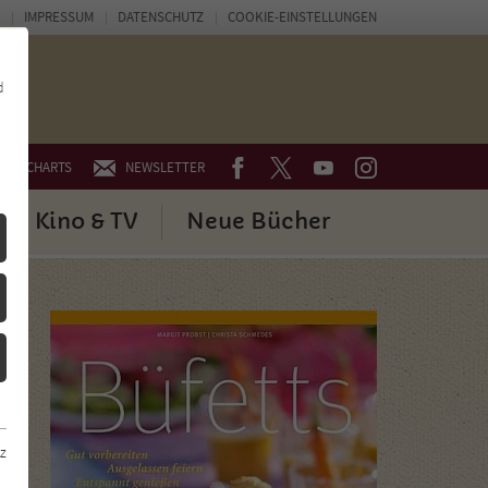
IMPRESSUM
DATENSCHUTZ
COOKIE-EINSTELLUNGEN
d
FACEBOOK
TWITTER
YOUTUBE
INSTAGRAM
CHARTS
NEWSLETTER
Kino & TV
Neue Bücher
z