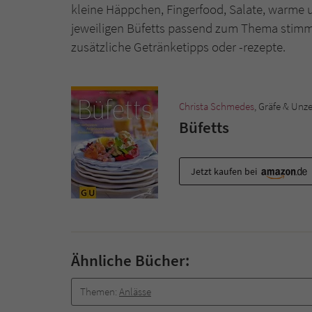
kleine Häppchen, Fingerfood, Salate, warme 
jeweiligen Büfetts passend zum Thema stimmi
zusätzliche Getränketipps oder -rezepte.
Christa Schmedes
, Gräfe & Unz
Büfetts
Jetzt kaufen bei
Ähnliche Bücher:
Themen:
Anlässe