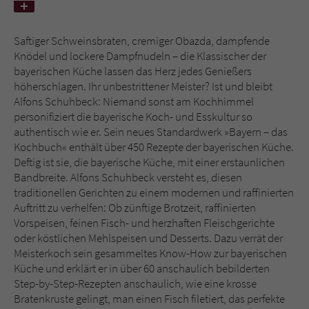
Name
tx_pwcomments_ahash
Saftiger Schweinsbraten, cremiger Obazda, dampfende
Knödel und lockere Dampfnudeln – die Klassischer der
Anbieter
Literatur-Couch Medien GmbH & Co. KG
bayerischen Küche lassen das Herz jedes Genießers
höherschlagen. Ihr unbestrittener Meister? Ist und bleibt
Laufzeit
1 Jahr
Alfons Schuhbeck: Niemand sonst am Kochhimmel
personifiziert die bayerische Koch- und Esskultur so
Zweck
Cookie für Kommentare einzelner Buchtitel
authentisch wie er. Sein neues Standardwerk »Bayern – das
Kochbuch« enthält über 450 Rezepte der bayerischen Küche.
Deftig ist sie, die bayerische Küche, mit einer erstaunlichen
Name
fe_typo_user
Bandbreite. Alfons Schuhbeck versteht es, diesen
traditionellen Gerichten zu einem modernen und raffinierten
Anbieter
Literatur-Couch Medien GmbH & Co. KG
Auftritt zu verhelfen: Ob zünftige Brotzeit, raffinierten
Vorspeisen, feinen Fisch- und herzhaften Fleischgerichte
Laufzeit
Session
oder köstlichen Mehlspeisen und Desserts. Dazu verrät der
Meisterkoch sein gesammeltes Know-How zur bayerischen
Dieses Cookie gewährleistet die
Küche und erklärt er in über 60 anschaulich bebilderten
Kommunikation der Webseite mit dem
Step-by-Step-Rezepten anschaulich, wie eine krosse
Zweck
Benutzer. Es wird benötigt um z. B. den
Bratenkruste gelingt, man einen Fisch filetiert, das perfekte