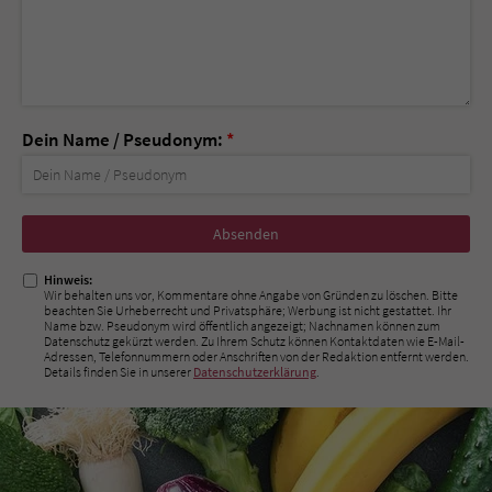
Dein Name / Pseudonym:
*
Nicht
ausfüllen!
Hinweis:
Wir behalten uns vor, Kommentare ohne Angabe von Gründen zu löschen. Bitte
beachten Sie Urheberrecht und Privatsphäre; Werbung ist nicht gestattet. Ihr
Name bzw. Pseudonym wird öffentlich angezeigt; Nachnamen können zum
Datenschutz gekürzt werden. Zu Ihrem Schutz können Kontaktdaten wie E-Mail-
Adressen, Telefonnummern oder Anschriften von der Redaktion entfernt werden.
Details finden Sie in unserer
Datenschutzerklärung
.