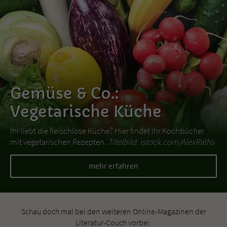
Gemüse & Co.:
Vegetarische Küche
Ihr liebt die fleischlose Küche? Hier findet Ihr Kochbücher
mit vegetarischen Rezepten.
Titelbild: istock.com/AlexRaths
mehr erfahren
Schau doch mal bei den weiteren Online-Magazinen der
Literatur-Couch vorbei: