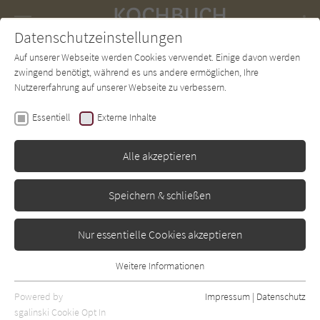
Navigation
Datenschutzeinstellungen
Couch
wechse
Auf unserer Webseite werden Cookies verwendet. Einige davon werden
Forum
Charts
Newsletter
SUCHE
zwingend benötigt, während es uns andere ermöglichen, Ihre
Nutzererfahrung auf unserer Webseite zu verbessern.
Alfons Schuhbeck
Essentiell
Externe Inhalte
Bayern – Das Kochbuch
Alle akzeptieren
ZS
Erschienen: Oktober 2019
0
Speichern & schließen
Nur essentielle Cookies akzeptieren
Weitere Informationen
Essentiell
Essentielle Cookies werden für grundlegende Funktionen der
Powered by
Impressum
|
Datenschutz
Webseite benötigt. Dadurch ist gewährleistet, dass die Webseite
sgalinski Cookie Opt In