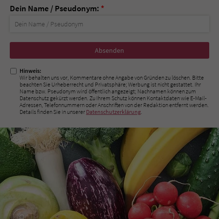
Dein Name / Pseudonym:
*
Nicht
ausfüllen!
Hinweis:
Wir behalten uns vor, Kommentare ohne Angabe von Gründen zu löschen. Bitte
beachten Sie Urheberrecht und Privatsphäre; Werbung ist nicht gestattet. Ihr
Name bzw. Pseudonym wird öffentlich angezeigt; Nachnamen können zum
Datenschutz gekürzt werden. Zu Ihrem Schutz können Kontaktdaten wie E-Mail-
Adressen, Telefonnummern oder Anschriften von der Redaktion entfernt werden.
Details finden Sie in unserer
Datenschutzerklärung
.