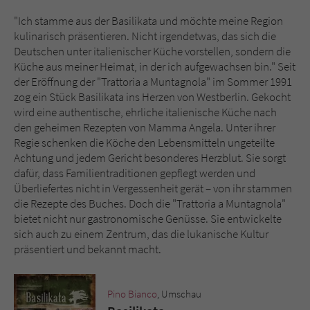
"Ich stamme aus der Basilikata und möchte meine Region
Name
tx_pwcomments_ahash
kulinarisch präsentieren. Nicht irgendetwas, das sich die
Deutschen unter italienischer Küche vorstellen, sondern die
Anbieter
Literatur-Couch Medien GmbH & Co. KG
Küche aus meiner Heimat, in der ich aufgewachsen bin." Seit
der Eröffnung der "Trattoria a Muntagnola" im Sommer 1991
zog ein Stück Basilikata ins Herzen von Westberlin. Gekocht
Laufzeit
1 Jahr
wird eine authentische, ehrliche italienische Küche nach
den geheimen Rezepten von Mamma Angela. Unter ihrer
Zweck
Cookie für Kommentare einzelner Buchtitel
Regie schenken die Köche den Lebensmitteln ungeteilte
Achtung und jedem Gericht besonderes Herzblut. Sie sorgt
dafür, dass Familientraditionen gepflegt werden und
Name
fe_typo_user
Überliefertes nicht in Vergessenheit gerät – von ihr stammen
die Rezepte des Buches. Doch die "Trattoria a Muntagnola"
Anbieter
Literatur-Couch Medien GmbH & Co. KG
bietet nicht nur gastronomische Genüsse. Sie entwickelte
sich auch zu einem Zentrum, das die lukanische Kultur
Laufzeit
Session
präsentiert und bekannt macht.
Dieses Cookie gewährleistet die
Kommunikation der Webseite mit dem
Pino Bianco
, Umschau
Zweck
Benutzer. Es wird benötigt um z. B. den