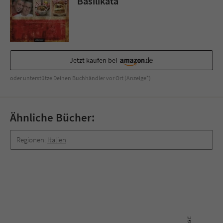
Basilikata
Sicherheitscode des Kontaktformulars zu
überprüfen.
Jetzt kaufen bei
oder unterstütze Deinen Buchhändler vor Ort (Anzeige*)
Ähnliche Bücher:
Regionen:
Italien