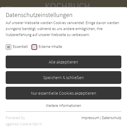
Navigation
Datenschutzeinstellungen
Couch
wechse
Auf unserer Webseite werden Cookies verwendet. Einige davon werden
Forum
Charts
Newsletter
SUCHE
zwingend benötigt, während es uns andere ermöglichen, Ihre
Nutzererfahrung auf unserer Webseite zu verbessern.
Pino Bianco
Essentiell
Externe Inhalte
Basilikata
Alle akzeptieren
Umschau
Erschienen: Januar 2010
Bibliogr. Angaben
0
Speichern & schließen
Nur essentielle Cookies akzeptieren
Weitere Informationen
Essentiell
Essentielle Cookies werden für grundlegende Funktionen der
Powered by
Impressum
|
Datenschutz
Webseite benötigt. Dadurch ist gewährleistet, dass die Webseite
sgalinski Cookie Opt In