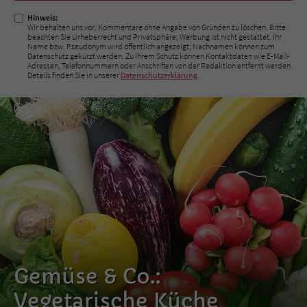
Hinweis:
Wir behalten uns vor, Kommentare ohne Angabe von Gründen zu löschen. Bitte
beachten Sie Urheberrecht und Privatsphäre; Werbung ist nicht gestattet. Ihr
Name bzw. Pseudonym wird öffentlich angezeigt; Nachnamen können zum
Datenschutz gekürzt werden. Zu Ihrem Schutz können Kontaktdaten wie E-Mail-
Adressen, Telefonnummern oder Anschriften von der Redaktion entfernt werden.
Details finden Sie in unserer
Datenschutzerklärung
.
Gemüse & Co.:
Vegetarische Küche