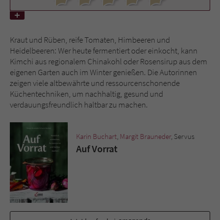
Name
tx_pwcomments_ahash
Kraut und Rüben, reife Tomaten, Himbeeren und
Anbieter
Literatur-Couch Medien GmbH & Co. KG
Heidelbeeren: Wer heute fermentiert oder einkocht, kann
Kimchi aus regionalem Chinakohl oder Rosensirup aus dem
Laufzeit
1 Jahr
eigenen Garten auch im Winter genießen. Die Autorinnen
zeigen viele altbewährte und ressourcenschonende
Zweck
Cookie für Kommentare einzelner Buchtitel
Küchentechniken, um nachhaltig, gesund und
verdauungsfreundlich haltbar zu machen.
Name
fe_typo_user
Karin Buchart
,
Margit Brauneder
, Servus
Anbieter
Literatur-Couch Medien GmbH & Co. KG
Auf Vorrat
Laufzeit
Session
Dieses Cookie gewährleistet die
Kommunikation der Webseite mit dem
Zweck
Benutzer. Es wird benötigt um z. B. den