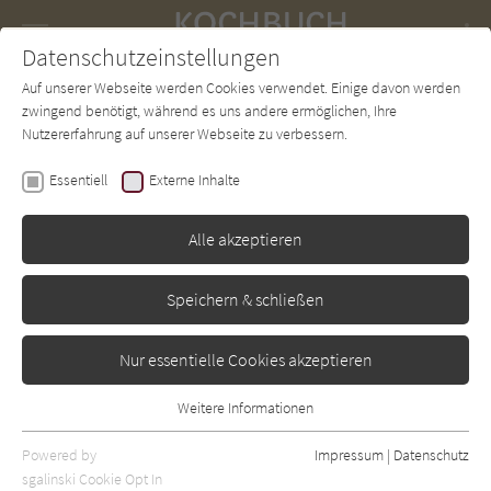
Navigation
Datenschutzeinstellungen
Couch
wechse
Auf unserer Webseite werden Cookies verwendet. Einige davon werden
Forum
Charts
Newsletter
SUCHE
zwingend benötigt, während es uns andere ermöglichen, Ihre
Nutzererfahrung auf unserer Webseite zu verbessern.
Karin Buchart
,
Margit Brauneder
Essentiell
Externe Inhalte
Auf Vorrat
Alle akzeptieren
Servus
Erschienen: Juni 2023
0
Speichern & schließen
Nur essentielle Cookies akzeptieren
Weitere Informationen
Essentiell
Essentielle Cookies werden für grundlegende Funktionen der
Powered by
Impressum
|
Datenschutz
Webseite benötigt. Dadurch ist gewährleistet, dass die Webseite
sgalinski Cookie Opt In