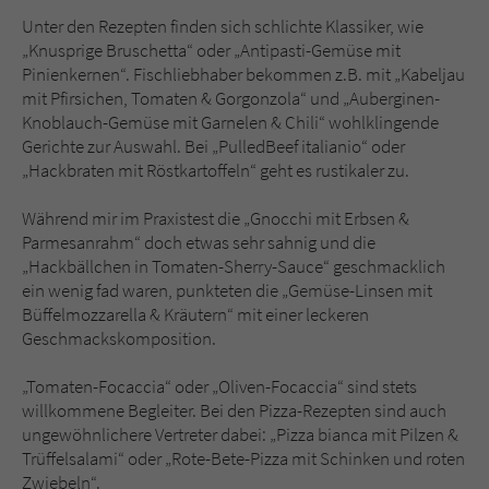
Unter den Rezepten finden sich schlichte Klassiker, wie
„Knusprige Bruschetta“ oder „Antipasti-Gemüse mit
Pinienkernen“. Fischliebhaber bekommen z.B. mit „Kabeljau
mit Pfirsichen, Tomaten & Gorgonzola“ und „Auberginen-
Knoblauch-Gemüse mit Garnelen & Chili“ wohlklingende
Gerichte zur Auswahl. Bei „PulledBeef italianio“ oder
„Hackbraten mit Röstkartoffeln“ geht es rustikaler zu.
Während mir im Praxistest die „Gnocchi mit Erbsen &
Parmesanrahm“ doch etwas sehr sahnig und die
„Hackbällchen in Tomaten-Sherry-Sauce“ geschmacklich
ein wenig fad waren, punkteten die „Gemüse-Linsen mit
Büffelmozzarella & Kräutern“ mit einer leckeren
Geschmackskomposition.
„Tomaten-Focaccia“ oder „Oliven-Focaccia“ sind stets
willkommene Begleiter. Bei den Pizza-Rezepten sind auch
ungewöhnlichere Vertreter dabei: „Pizza bianca mit Pilzen &
Trüffelsalami“ oder „Rote-Bete-Pizza mit Schinken und roten
Zwiebeln“.