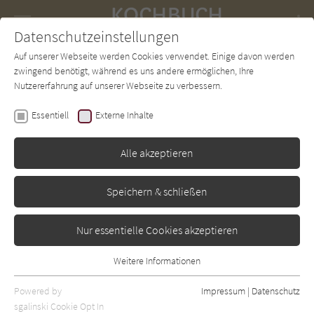
Navigation
Datenschutzeinstellungen
Couch
wechse
Auf unserer Webseite werden Cookies verwendet. Einige davon werden
Forum
Charts
Newsletter
SUCHE
zwingend benötigt, während es uns andere ermöglichen, Ihre
Nutzererfahrung auf unserer Webseite zu verbessern.
Stefanie Hiekmann
Essentiell
Externe Inhalte
50 x Italien vom Blech
Alle akzeptieren
Edition Michael Fischer
Erschienen: September 2018
0
Speichern & schließen
Nur essentielle Cookies akzeptieren
Weitere Informationen
Essentiell
Essentielle Cookies werden für grundlegende Funktionen der
Powered by
Impressum
|
Datenschutz
Webseite benötigt. Dadurch ist gewährleistet, dass die Webseite
sgalinski Cookie Opt In