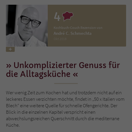
4
Name
tx_pwcomments_ahash
Anbieter
Literatur-Couch Medien GmbH & Co. KG
Kochbuch-Couch Rezension von
André C. Schmechta
Okt 2018
Laufzeit
1 Jahr
Zweck
Cookie für Kommentare einzelner Buchtitel
Unkomplizierter Genuss für
die Alltagsküche
Name
fe_typo_user
Anbieter
Literatur-Couch Medien GmbH & Co. KG
Wer wenig Zeit zum Kochen hat und trotzdem nicht auf ein
leckeres Essen verzichten möchte, findet in „50 x Italien vom
Laufzeit
Session
Blech“ eine weitere Quelle für schnelle Ofengerichte. Der
Blick in die einzelnen Kapitel verspricht einen
Dieses Cookie gewährleistet die
abwechslungsreichen Querschnitt durch die mediterrane
Kommunikation der Webseite mit dem
Küche.
Zweck
Benutzer. Es wird benötigt um z. B. den