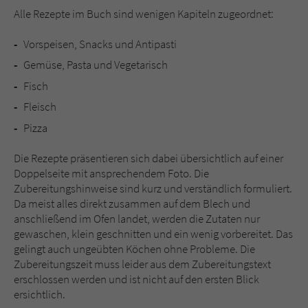
Sicherheitscode des Kontaktformulars zu
Alle Rezepte im Buch sind wenigen Kapiteln zugeordnet:
überprüfen.
Vorspeisen, Snacks und Antipasti
Gemüse, Pasta und Vegetarisch
Fisch
Fleisch
Pizza
Die Rezepte präsentieren sich dabei übersichtlich auf einer
Doppelseite mit ansprechendem Foto. Die
Zubereitungshinweise sind kurz und verständlich formuliert.
Da meist alles direkt zusammen auf dem Blech und
anschließend im Ofen landet, werden die Zutaten nur
gewaschen, klein geschnitten und ein wenig vorbereitet. Das
gelingt auch ungeübten Köchen ohne Probleme. Die
Zubereitungszeit muss leider aus dem Zubereitungstext
erschlossen werden und ist nicht auf den ersten Blick
ersichtlich.