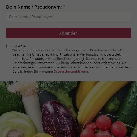
Dein Name / Pseudonym:
*
Nicht
ausfüllen!
Hinweis:
Wir behalten uns vor, Kommentare ohne Angabe von Gründen zu löschen. Bitte
beachten Sie Urheberrecht und Privatsphäre; Werbung ist nicht gestattet. Ihr
Name bzw. Pseudonym wird öffentlich angezeigt; Nachnamen können zum
Datenschutz gekürzt werden. Zu Ihrem Schutz können Kontaktdaten wie E-Mail-
Adressen, Telefonnummern oder Anschriften von der Redaktion entfernt werden.
Details finden Sie in unserer
Datenschutzerklärung
.