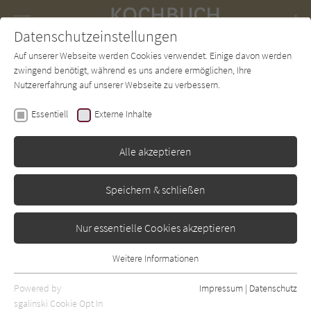
Navigation
Datenschutzeinstellungen
Couch
wechse
Auf unserer Webseite werden Cookies verwendet. Einige davon werden
Forum
Charts
Newsletter
SUCHE
zwingend benötigt, während es uns andere ermöglichen, Ihre
Nutzererfahrung auf unserer Webseite zu verbessern.
Julia Stix
,
Eva Fischer
Essentiell
Externe Inhalte
24 Rezepte bis
Weihnachten
Alle akzeptieren
Hölker
Erschienen: September 2020
0
Speichern & schließen
Nur essentielle Cookies akzeptieren
Weitere Informationen
Essentiell
Essentielle Cookies werden für grundlegende Funktionen der
Powered by
Impressum
|
Datenschutz
Webseite benötigt. Dadurch ist gewährleistet, dass die Webseite
sgalinski Cookie Opt In