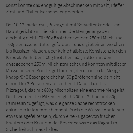
sonst könnte das endgültige Abschmecken mit Salz, Pfeffer,
Zimt und Chilipulver schwierig werden.
Der 10.12. bietet mit „Pilzragout mit Serviettenknödel“ ein
Hauptgericht an. Hier stimmen die Mengenangaben
eindeutig nicht! Für 60g Brötchen werden 250ml Milch und
100g zerlassene Butter gefordert – das ergibt einen weichen
bis flüssigen Matsch, aber keine halbfeste Konsistenz für den
Knödel. Wir haben 200g Brötchen, 60g Butter mit den
angegebenen 250ml Milch gemischt und konnten mit dieser
Masse unseren Knödel gut formen, der dann in der Menge
knapp für 3 Esser gereicht hat, 60g Brötchen sind da nicht
einmal für 2 Personen ausreichend. Dafür aber das
Pilzragout, das mit 800g Mischpilzen eine enorme Menge ist.
Doch werden den Pilzen lediglich 200ml Sahne und 50g
Parmesan zugefügt, was die ganze Sache recht trocken,
dafür aber kalorienreich macht. Auch die Würze könnte hier
etwas ausgefeilter sein, durch eine Zugabe von frischen
Kräutern oder Kräutern der Provence wäre das Ragout mit
Sicherheit schmackhafter.