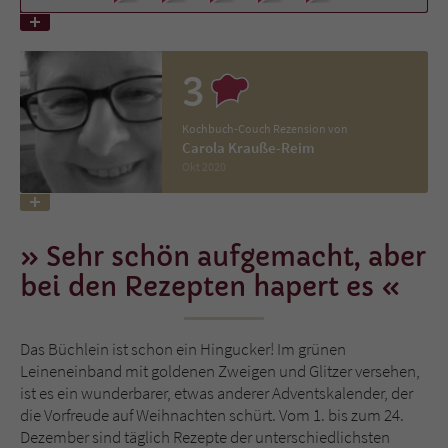
Name
tx_pwcomments_ahash
3
Anbieter
Literatur-Couch Medien GmbH & Co. KG
Kochbuch-Couch Rezension von
Laufzeit
1 Jahr
Carola Krauße-Reim
Okt 2020
Zweck
Cookie für Kommentare einzelner Buchtitel
Sehr schön aufgemacht, aber
Name
fe_typo_user
bei den Rezepten hapert es
Anbieter
Literatur-Couch Medien GmbH & Co. KG
Laufzeit
Session
Das Büchlein ist schon ein Hingucker! Im grünen
Leineneinband mit goldenen Zweigen und Glitzer versehen,
Dieses Cookie gewährleistet die
ist es ein wunderbarer, etwas anderer Adventskalender, der
Kommunikation der Webseite mit dem
die Vorfreude auf Weihnachten schürt. Vom 1. bis zum 24.
Zweck
Benutzer. Es wird benötigt um z. B. den
Dezember sind täglich Rezepte der unterschiedlichsten