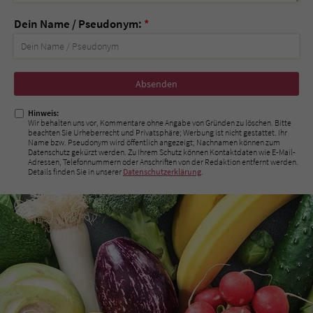
Dein Name / Pseudonym:
*
Nicht
ausfüllen!
Hinweis:
Wir behalten uns vor, Kommentare ohne Angabe von Gründen zu löschen. Bitte
beachten Sie Urheberrecht und Privatsphäre; Werbung ist nicht gestattet. Ihr
Name bzw. Pseudonym wird öffentlich angezeigt; Nachnamen können zum
Datenschutz gekürzt werden. Zu Ihrem Schutz können Kontaktdaten wie E-Mail-
Adressen, Telefonnummern oder Anschriften von der Redaktion entfernt werden.
Details finden Sie in unserer
Datenschutzerklärung
.