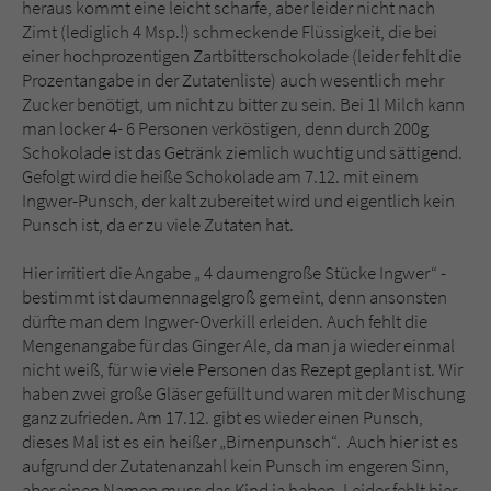
heraus kommt eine leicht scharfe, aber leider nicht nach
Zimt (lediglich 4 Msp.!) schmeckende Flüssigkeit, die bei
einer hochprozentigen Zartbitterschokolade (leider fehlt die
Prozentangabe in der Zutatenliste) auch wesentlich mehr
Zucker benötigt, um nicht zu bitter zu sein. Bei 1l Milch kann
man locker 4- 6 Personen verköstigen, denn durch 200g
Schokolade ist das Getränk ziemlich wuchtig und sättigend.
Gefolgt wird die heiße Schokolade am 7.12. mit einem
Ingwer-Punsch, der kalt zubereitet wird und eigentlich kein
Punsch ist, da er zu viele Zutaten hat.
Hier irritiert die Angabe „ 4 daumengroße Stücke Ingwer“ -
bestimmt ist daumennagelgroß gemeint, denn ansonsten
dürfte man dem Ingwer-Overkill erleiden. Auch fehlt die
Mengenangabe für das Ginger Ale, da man ja wieder einmal
nicht weiß, für wie viele Personen das Rezept geplant ist. Wir
haben zwei große Gläser gefüllt und waren mit der Mischung
ganz zufrieden. Am 17.12. gibt es wieder einen Punsch,
dieses Mal ist es ein heißer „Birnenpunsch“. Auch hier ist es
aufgrund der Zutatenanzahl kein Punsch im engeren Sinn,
aber einen Namen muss das Kind ja haben. Leider fehlt hier