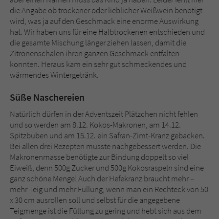
die Angabe ob trockener oder lieblicher Weißwein benötigt
wird, was ja auf den Geschmack eine enorme Auswirkung
hat. Wir haben uns für eine Halbtrockenen entschieden und
die gesamte Mischung länger ziehen lassen, damit die
Zitronenschalen ihren ganzen Geschmack entfalten
konnten. Heraus kam ein sehr gut schmeckendes und
wärmendes Wintergetränk.
Süße Naschereien
Natürlich dürfen in der Adventszeit Plätzchen nicht fehlen
und so werden am 8.12. Kokos-Makronen, am 14.12.
Spitzbuben und am 15.12. ein Safran-Zimt-Kranz gebacken.
Bei allen drei Rezepten musste nachgebessert werden. Die
Makronenmasse benötigte zur Bindung doppelt so viel
Eiweiß, denn 500g Zucker und 500g Kokosraspeln sind eine
ganz schöne Menge! Auch der Hefekranz braucht mehr –
mehr Teig und mehr Füllung, wenn man ein Rechteck von 50
x 30 cm ausrollen soll und selbst für die angegebene
Teigmenge ist die Füllung zu gering und hebt sich aus dem