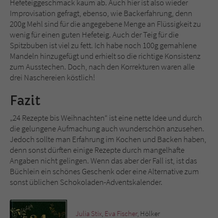
Hefeteiggeschmack kaum ab. Auch hier ist also wieder
Improvisation gefragt, ebenso, wie Backerfahrung, denn
200g Mehl sind für die angegebene Menge an Flüssigkeit zu
wenig für einen guten Hefeteig. Auch der Teig für die
Spitzbuben ist viel zu fett. Ich habe noch 100g gemahlene
Mandeln hinzugefügt und erhielt so die richtige Konsistenz
zum Ausstechen. Doch, nach den Korrekturen waren alle
drei Naschereien köstlich!
Fazit
„24 Rezepte bis Weihnachten“ ist eine nette Idee und durch
die gelungene Aufmachung auch wunderschön anzusehen.
Jedoch sollte man Erfahrung im Kochen und Backen haben,
denn sonst dürften einige Rezepte durch mangelhafte
Angaben nicht gelingen. Wenn das aber der Fall ist, ist das
Büchlein ein schönes Geschenk oder eine Alternative zum
sonst üblichen Schokoladen-Adventskalender.
Julia Stix
,
Eva Fischer
, Hölker