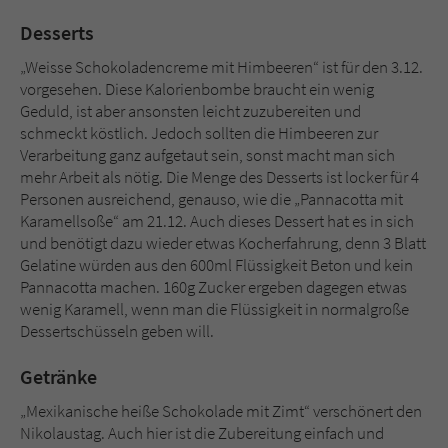
Desserts
„Weisse Schokoladencreme mit Himbeeren“ ist für den 3.12.
vorgesehen. Diese Kalorienbombe braucht ein wenig
Geduld, ist aber ansonsten leicht zuzubereiten und
schmeckt köstlich. Jedoch sollten die Himbeeren zur
Verarbeitung ganz aufgetaut sein, sonst macht man sich
mehr Arbeit als nötig. Die Menge des Desserts ist locker für 4
Personen ausreichend, genauso, wie die „Pannacotta mit
Karamellsoße“ am 21.12. Auch dieses Dessert hat es in sich
und benötigt dazu wieder etwas Kocherfahrung, denn 3 Blatt
Gelatine würden aus den 600ml Flüssigkeit Beton und kein
Pannacotta machen. 160g Zucker ergeben dagegen etwas
wenig Karamell, wenn man die Flüssigkeit in normalgroße
Dessertschüsseln geben will.
Getränke
„Mexikanische heiße Schokolade mit Zimt“ verschönert den
Nikolaustag. Auch hier ist die Zubereitung einfach und