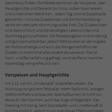
Sicherheitscode des Kontaktformulars zu
Gerichte zu finden: Die Palette reicht von der Vorspeise, über
überprüfen.
Hauptgerichte und Desserts bis hin zu süßen Naschereien
und winterlichen Getränken. Jedem Tag ist eine Doppelseite
gewidmet – links die Zutatenliste und die Kochanleitung –
rechts ein stets sehr stimmungsvolles Foto. Die Zutatenlisten
sind übersichtlich und die benötigten Lebensmittel sind
durchweg gut zu erhalten. Die Rezeptangaben sind eindeutig
und gut nachvollziehbar, jedoch fehlt es allen an der Angabe
der Portionsmenge und auch das Mengenverhältnis der
Zutaten ist manchmal alles andere als passend. Hier ist
Koch- und Backerfahrung gefragt, sonst dürfte so mancher
Adventstag wenig erfreulich sein.
Vorspeisen und Hauptgerichte
Am 1.12. soll ein „Wintersalat“ zubereitet werden. Die
Mischung von grünem Feldsalat, rotem Radicchio, orangen
Apfelsinenfilets und braunen Speckpflaumen ist nicht nur
etwas für den Gaumen, auch das Auge ist begeistert. Das
Dressing mit Honig, Senf, Granatapfel- und Limettensaft ist
fruchtig köstlich, jedoch muss man etwas Erfahrung haben,